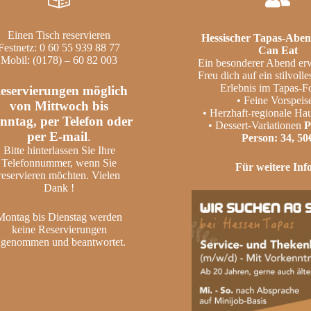
Einen Tisch reservieren
Hessischer Tapas-Aben
Festnetz: 0 60 55 939 88 77
Can Eat
Mobil: (0178) – 60 82 003
Ein besonderer Abend erw
Freu dich auf ein stilvoll
Erlebnis im Tapas-F
eservierungen möglich
• Feine Vorspeis
von Mittwoch bis
• Herzhaft-regionale Ha
nntag, per Telefon oder
• Dessert-Variationen
P
per E-mail
.
Person: 34, 50
Bitte hinterlassen Sie Ihre
Telefonnummer, wenn Sie
Für weitere Info
reservieren möchten. Vielen
Dank !
Montag bis Dienstag werden
keine Reservierungen
ngenommen und beantwortet.