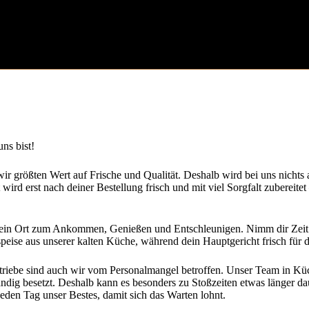
ekarten
Produkte aus der Region
Unsere Gesc
uns bist!
ir größten Wert auf Frische und Qualität. Deshalb wird bei uns nichts 
 wird erst nach deiner Bestellung frisch und mit viel Sorgfalt zubereitet
t ein Ort zum Ankommen, Genießen und Entschleunigen. Nimm dir Zeit 
eise aus unserer kalten Küche, während dein Hauptgericht frisch für d
riebe sind auch wir vom Personalmangel betroffen. Unser Team in Küc
ständig besetzt. Deshalb kann es besonders zu Stoßzeiten etwas länger da
jeden Tag unser Bestes, damit sich das Warten lohnt.