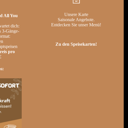
Unsere Karte
d All You
Saisonale Angebote.
Entdecken Sie unser Menü!
artet dich:
es 3-Gänge-
ormat:
en
Zu den Speisekarten!
uptspeisen
reis pro
€
s: