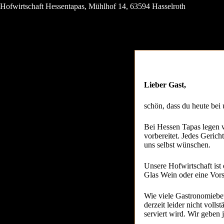
Zum
Hofwirtschaft Hessentapas, Mühlhof 14, 63594 Hasselroth
Inhalt
springen
Home
Speis
Lieber Gast,
schön, dass du heute bei 
Bei Hessen Tapas legen w
vorbereitet. Jedes Gericht
uns selbst wünschen.
Unsere Hofwirtschaft is
Glas Wein oder eine Vorsp
Wie viele Gastronomiebet
derzeit leider nicht voll
serviert wird. Wir geben 