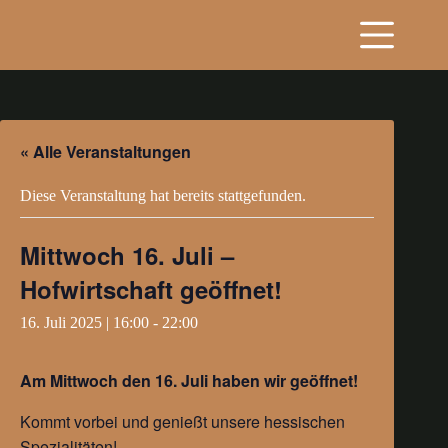
Zum
Inhalt
springen
« Alle Veranstaltungen
Diese Veranstaltung hat bereits stattgefunden.
Mittwoch 16. Juli –
Hofwirtschaft geöffnet!
16. Juli 2025 | 16:00
-
22:00
Am Mittwoch den 16. Juli haben wir geöffnet!
Kommt vorbei und genießt unsere hessischen
Spezialitäten!