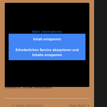
Mehr Informationen
Inhalt entsperren
Erforderlichen Service akzeptieren und
Inhalte entsperren
VERANSTALTUNGSORT
Hofwirtschaft Hessentapas
Mühlhof 14
Hasselroth
,
63594
Deutschland
Google Karte
anzeigen
Salena „Voice & Soul“
Tapas Abend