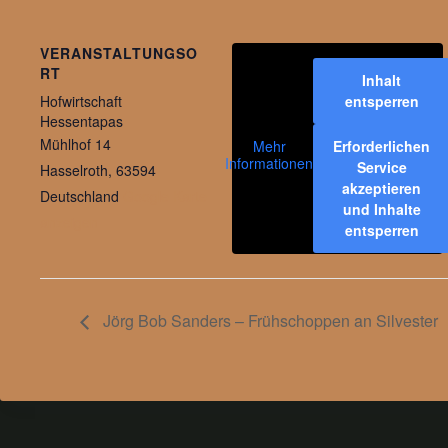
VERANSTALTUNGSO
RT
Inhalt
entsperren
Hofwirtschaft
Hessentapas
Mühlhof 14
Erforderlichen
Mehr
Informationen
Service
Hasselroth
,
63594
akzeptieren
Deutschland
Google Karte
und Inhalte
anzeigen
entsperren
Jörg Bob Sanders – Frühschoppen an Silvester