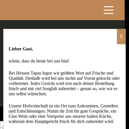
Zum
Inhalt
springen
X
Lieber Gast,
admin
schön, dass du heute bei uns bist!
beigetreten: 6. Januar 2023
Artikel: 8
Bei Hessen Tapas legen wir größten Wert auf Frische und
Qualität. Deshalb wird bei uns nichts auf Vorrat gekocht oder
vorbereitet. Jedes Gericht wird erst nach deiner Bestellung
frisch und mit viel Sorgfalt zubereitet – genau so, wie wir es
uns selbst wünschen.
Unsere Hofwirtschaft ist ein Ort zum Ankommen, Genießen
und Entschleunigen. Nimm dir Zeit für gute Gespräche, ein
Glas Wein oder eine Vorspeise aus unserer kalten Küche,
während dein Hauptgericht frisch für dich zubereitet wird.
Keine
Ergebnisse